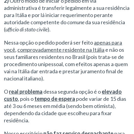
2)
Outro modo de iniciar o pedido em via
administrativa é transferir legalmente a sua residência
para Itália e por lá iniciar requerimento perante
autoridade competente do
comune
da sua residência
(
ufficio di stato civile
).
Nessa opção o pedido poderá ser feito
apenas para
você
,
comprovadamente residente na Itália
e não os
seus familiares residentes no Brasil (pois trata-se de
procedimento unipessoal, com efeitos apenas a quem
vai na Itália dar entrada e prestar juramento final de
nacional italiano).
O
real problema
dessa segunda opção é o
elevado
custo
, pois o
tempo de espera
pode variar de 15 dias
até 3 ou 6 meses em média (sendo bem otimista),
dependendo da cidade que escolheu para fixar
residência.
Nosso escritório
não faz serviço despachante
para